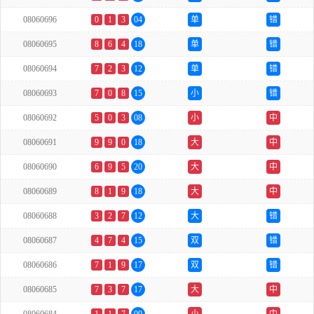
08060696
0
1
3
04
单
错
08060695
8
6
4
18
单
错
08060694
7
2
3
12
单
错
08060693
7
0
8
15
小
错
08060692
5
0
3
08
小
中
08060691
9
9
0
18
大
中
08060690
6
9
5
20
大
中
08060689
8
1
9
18
大
中
08060688
3
2
7
12
大
错
08060687
4
7
4
15
双
错
08060686
7
1
9
17
双
错
08060685
7
3
7
17
大
中