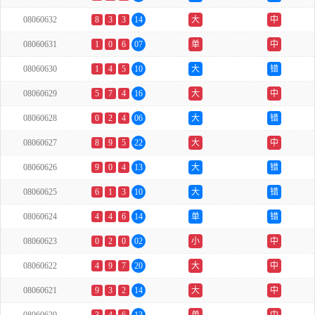
08060632
8
3
3
14
大
中
08060631
1
0
6
07
单
中
08060630
1
4
5
10
大
错
08060629
5
7
4
16
大
中
08060628
0
2
4
06
大
错
08060627
8
9
5
22
大
中
08060626
9
0
4
13
大
错
08060625
6
1
3
10
大
错
08060624
4
4
6
14
单
错
08060623
0
2
0
02
小
中
08060622
4
9
7
20
大
中
08060621
9
3
2
14
大
中