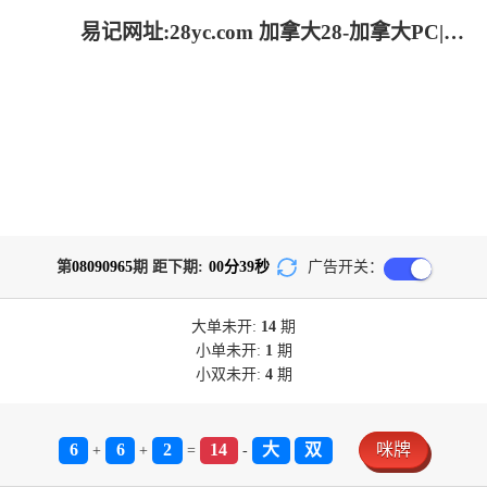
易记网址:28yc.com 加拿大28-加拿大PC|加拿大在线预测|加拿大PC走势|加拿大刮奖结果查询
第
08090965
期 距下期:
00
分
39
秒
广告开关：
大单
未开:
14
期
小单
未开:
1
期
小双
未开:
4
期
6
6
2
14
大
双
咪牌
+
+
=
-