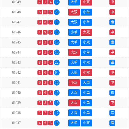
61949
7
1
4
12
大单
小双
中
61948
8
6
6
20
大双
小单
中
61947
0
8
7
15
大双
小单
错
61946
1
9
6
16
小单
大双
中
61945
9
3
1
13
大单
小双
错
61944
9
2
5
16
大双
小单
中
61943
8
9
5
22
大单
小双
错
61942
1
0
3
04
大单
小双
中
61941
6
3
1
10
小双
大单
中
61940
6
6
3
15
大双
小单
错
61939
3
8
5
16
大双
小单
中
61938
3
7
7
17
大双
小单
错
61937
4
6
8
18
大单
小双
错