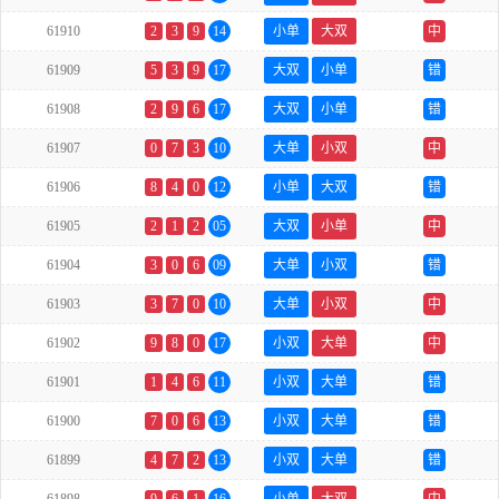
61910
2
3
9
14
小单
大双
中
61909
5
3
9
17
大双
小单
错
61908
2
9
6
17
大双
小单
错
61907
0
7
3
10
大单
小双
中
61906
8
4
0
12
小单
大双
错
61905
2
1
2
05
大双
小单
中
61904
3
0
6
09
大单
小双
错
61903
3
7
0
10
大单
小双
中
61902
9
8
0
17
小双
大单
中
61901
1
4
6
11
小双
大单
错
61900
7
0
6
13
小双
大单
错
61899
4
7
2
13
小双
大单
错