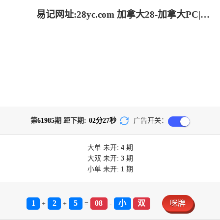
易记网址:28yc.com 加拿大28-加拿大PC|加拿大在线预测|加拿大PC走势|加拿大刮奖结果查询
第
61985
期 距下期:
02
分
27
秒
广告开关：
大单
未开:
4
期
大双
未开:
3
期
小单
未开:
1
期
1
2
5
08
小
双
咪牌
+
+
=
-