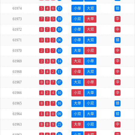
61974
5
4
6
15
小单
大双
错
61973
7
7
5
19
小双
大单
中
61972
8
7
3
18
小单
大双
中
61971
3
1
2
06
小单
大双
错
61970
2
1
7
10
大单
小双
中
61969
2
3
9
14
大双
小单
中
61968
5
4
2
11
小单
大双
中
61967
0
0
7
07
大双
小单
中
61966
4
2
4
10
小双
大单
中
61965
8
1
7
16
大单
小双
错
61964
1
8
0
09
小双
大单
错
61963
8
8
9
25
大单
小双
中