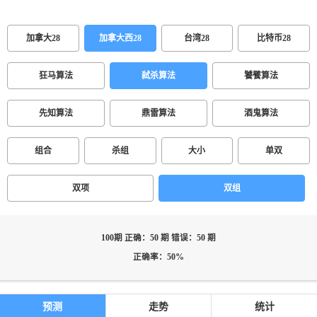
加拿大28
加拿大西28
台湾28
比特币28
狂马算法
弑杀算法
饕餮算法
先知算法
鼎雷算法
酒鬼算法
组合
杀组
大小
单双
双项
双组
100期 正确：50 期 错误：50 期
正确率：50%
预测
走势
统计