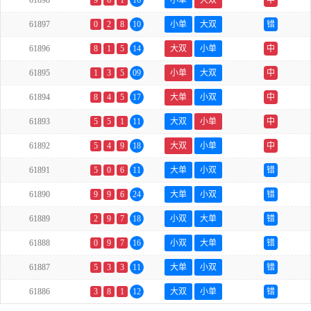
61898
9
6
1
16
小单
大双
中
61897
0
2
8
10
小单
大双
错
61896
8
1
5
14
大双
小单
中
61895
1
3
5
09
小单
大双
中
61894
8
4
5
17
大单
小双
中
61893
5
5
1
11
大双
小单
中
61892
5
4
9
18
大双
小单
中
61891
5
0
6
11
大单
小双
错
61890
9
9
6
24
大单
小双
错
61889
2
9
7
18
小双
大单
错
61888
0
9
7
16
小双
大单
错
61887
5
3
3
11
大单
小双
错
61886
3
8
1
12
大双
小单
错