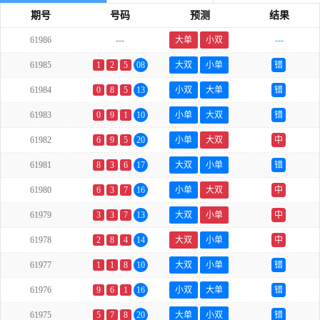
期号
号码
预测
结果
61986
---
大单
小双
---
61985
1
2
5
08
大双
小单
错
61984
0
8
5
13
小双
大单
错
61983
0
9
1
10
小单
大双
错
61982
6
9
5
20
小单
大双
中
61981
8
3
6
17
大双
小单
错
61980
6
3
7
16
小单
大双
中
61979
3
3
7
13
大双
小单
中
61978
2
8
4
14
大双
小单
中
61977
1
1
8
10
大双
小单
错
61976
9
6
1
16
小双
大单
错
61975
5
7
8
20
大单
小双
错