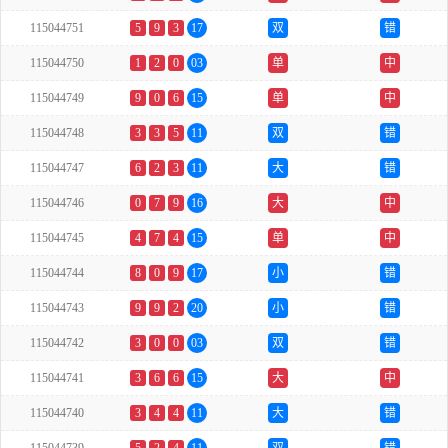
115044751
5
9
3
17
双
错
115044750
1
2
0
03
单
中
115044749
9
0
6
15
单
中
115044748
3
3
5
11
双
错
115044747
6
2
3
11
大
错
115044746
0
7
9
16
大
中
115044745
4
7
4
15
单
中
115044744
8
0
9
17
小
错
115044743
9
9
2
20
小
错
115044742
3
0
0
03
双
错
115044741
3
6
6
15
大
中
115044740
3
4
4
11
大
错