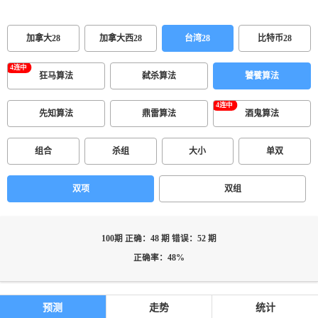
加拿大28
加拿大西28
台湾28
比特币28
狂马算法
弑杀算法
饕餮算法
先知算法
鼎雷算法
酒鬼算法
组合
杀组
大小
单双
双项
双组
100期 正确：48 期 错误：52 期
正确率：48%
预测
走势
统计