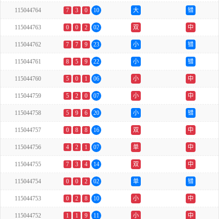
115044764
7
3
0
10
大
错
115044763
0
0
2
02
双
中
115044762
7
7
9
23
小
错
115044761
8
5
9
22
小
错
115044760
5
0
1
06
小
中
115044759
5
2
0
07
小
中
115044758
5
9
6
20
小
错
115044757
0
8
8
16
双
中
115044756
4
2
1
07
单
中
115044755
7
3
4
14
双
中
115044754
0
0
2
02
单
错
115044753
0
2
8
10
小
中
115044752
1
1
9
11
小
中