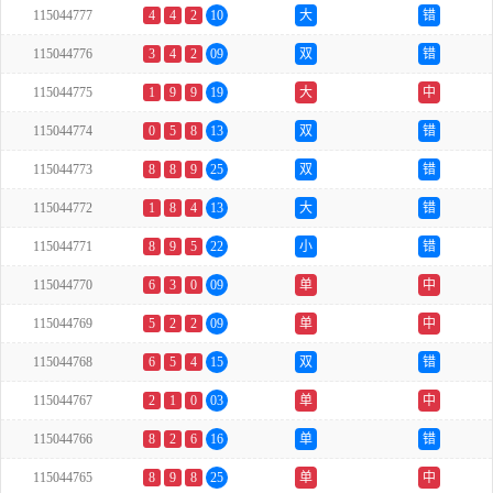
115044777
4
4
2
10
大
错
115044776
3
4
2
09
双
错
115044775
1
9
9
19
大
中
115044774
0
5
8
13
双
错
115044773
8
8
9
25
双
错
115044772
1
8
4
13
大
错
115044771
8
9
5
22
小
错
115044770
6
3
0
09
单
中
115044769
5
2
2
09
单
中
115044768
6
5
4
15
双
错
115044767
2
1
0
03
单
中
115044766
8
2
6
16
单
错
115044765
8
9
8
25
单
中