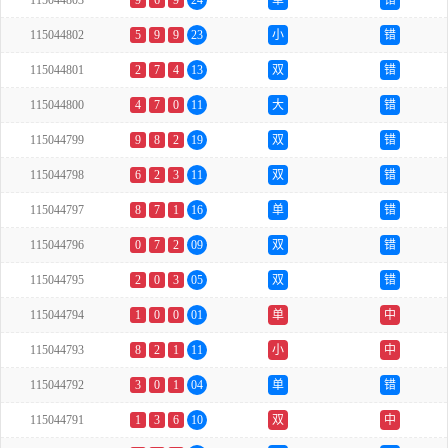
115044803
9
6
9
24
单
错
115044802
5
9
9
23
小
错
115044801
2
7
4
13
双
错
115044800
4
7
0
11
大
错
115044799
9
8
2
19
双
错
115044798
6
2
3
11
双
错
115044797
8
7
1
16
单
错
115044796
0
7
2
09
双
错
115044795
2
0
3
05
双
错
115044794
1
0
0
01
单
中
115044793
8
2
1
11
小
中
115044792
3
0
1
04
单
错
115044791
1
3
6
10
双
中