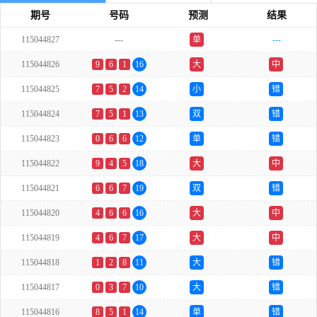
期号
号码
预测
结果
115044827
---
单
---
115044826
9
6
1
16
大
中
115044825
7
5
2
14
小
错
115044824
7
5
1
13
双
错
115044823
0
6
6
12
单
错
115044822
9
4
5
18
大
中
115044821
6
6
7
19
双
错
115044820
4
6
6
16
大
中
115044819
4
6
7
17
大
中
115044818
1
2
8
11
大
错
115044817
0
3
7
10
大
错
115044816
8
5
1
14
单
错