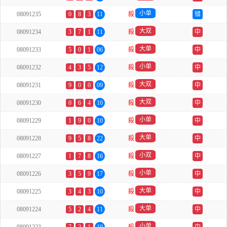
小单
08091235
0
8
3
11
殺
错
大双
08091234
3
7
1
11
殺
中
大单
08091233
5
0
1
06
殺
中
小单
08091232
4
3
5
12
殺
中
大双
08091231
9
0
0
09
殺
中
大双
08091230
0
6
4
10
殺
中
小单
08091229
1
9
0
10
殺
中
大单
08091228
9
5
8
22
殺
中
小双
08091227
1
7
8
16
殺
中
小单
08091226
3
5
9
17
殺
中
大单
08091225
3
4
3
10
殺
中
大单
08091224
5
2
4
11
殺
中
小单