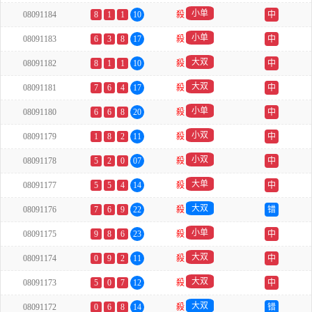
小单
08091184
8
1
1
10
殺
中
小单
08091183
6
3
8
17
殺
中
大双
08091182
8
1
1
10
殺
中
大双
08091181
7
6
4
17
殺
中
小单
08091180
6
6
8
20
殺
中
小双
08091179
1
8
2
11
殺
中
小双
08091178
5
2
0
07
殺
中
大单
08091177
5
5
4
14
殺
中
大双
08091176
7
6
9
22
殺
错
小单
08091175
9
8
6
23
殺
中
大双
08091174
0
9
2
11
殺
中
大双
08091173
5
0
7
12
殺
中
大双
08091172
0
6
8
14
殺
错