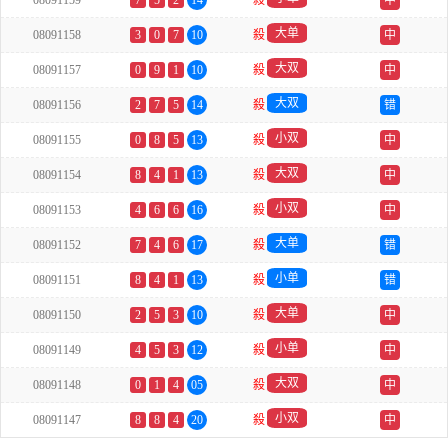
08091159
7
5
2
14
殺
中
大单
08091158
3
0
7
10
殺
中
大双
08091157
0
9
1
10
殺
中
大双
08091156
2
7
5
14
殺
错
小双
08091155
0
8
5
13
殺
中
大双
08091154
8
4
1
13
殺
中
小双
08091153
4
6
6
16
殺
中
大单
08091152
7
4
6
17
殺
错
小单
08091151
8
4
1
13
殺
错
大单
08091150
2
5
3
10
殺
中
小单
08091149
4
5
3
12
殺
中
大双
08091148
0
1
4
05
殺
中
小双
08091147
8
8
4
20
殺
中