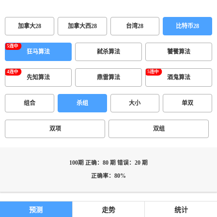
加拿大28
加拿大西28
台湾28
比特币28
狂马算法
弑杀算法
饕餮算法
先知算法
鼎雷算法
酒鬼算法
组合
杀组
大小
单双
双项
双组
100期 正确：80 期 错误：20 期
正确率：80%
预测
走势
统计