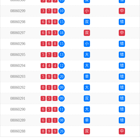
08060300
5
3
5
13
双
错
08060299
3
7
0
10
小
中
08060298
6
9
0
15
双
错
08060297
6
9
3
18
双
中
08060296
1
6
8
15
小
错
08060295
5
7
1
13
大
错
08060294
4
4
4
12
大
错
08060293
5
9
6
20
单
错
08060292
0
1
8
09
大
错
08060291
3
5
1
09
双
错
08060290
6
5
0
11
大
错
08060289
6
1
1
08
单
错
08060288
8
9
9
26
双
中