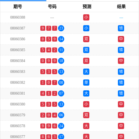
期号
号码
预测
结果
08060388
---
小
---
08060387
9
7
7
23
小
错
08060386
0
5
9
14
双
中
08060385
5
4
2
11
双
错
08060384
0
9
9
18
双
中
08060383
5
3
5
13
大
错
08060382
1
0
7
08
单
错
08060381
4
1
2
07
大
错
08060380
5
3
5
13
小
中
08060379
2
0
4
06
双
中
08060378
9
9
6
24
大
中
08060377
8
6
3
17
大
中