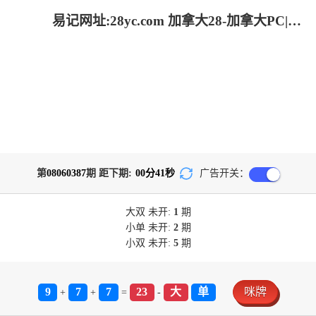
易记网址:28yc.com 加拿大28-加拿大PC|加拿大在线预测|加拿大PC走势|加拿大刮奖结果查询
第
08060387
期 距下期:
00
分
40
秒
广告开关：
大双
未开:
1
期
小单
未开:
2
期
小双
未开:
5
期
9
7
7
23
大
单
咪牌
+
+
=
-