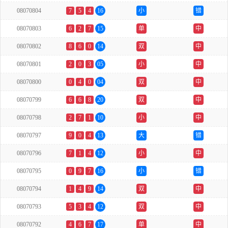
08070804
7
5
4
16
小
错
08070803
6
2
7
15
单
中
08070802
8
6
0
14
双
中
08070801
2
0
3
05
小
中
08070800
0
4
0
04
双
中
08070799
6
6
8
20
双
中
08070798
2
7
1
10
小
中
08070797
9
0
4
13
大
错
08070796
7
1
4
12
小
中
08070795
0
9
7
16
小
错
08070794
1
4
9
14
双
中
08070793
5
3
4
12
双
中
08070792
4
6
7
17
单
中