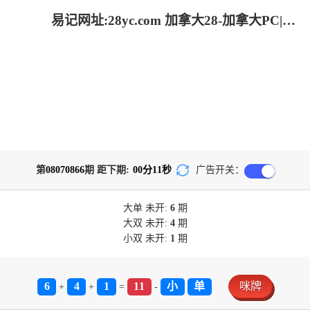
易记网址:28yc.com 加拿大28-加拿大PC|加拿大在线预测|加拿大PC走势|加拿大刮奖结果查询
第
08070866
期 距下期:
00
分
11
秒
广告开关：
大单
未开:
6
期
大双
未开:
4
期
小双
未开:
1
期
6
4
1
11
小
单
咪牌
+
+
=
-