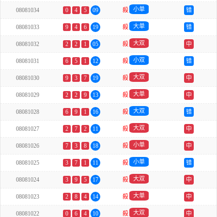
小单
08081034
0
4
5
09
殺
错
大单
08081033
9
4
6
19
殺
错
大双
08081032
2
2
1
05
殺
中
小双
08081031
6
5
1
12
殺
错
大双
08081030
9
3
7
19
殺
中
大单
08081029
2
2
9
13
殺
中
大双
08081028
6
9
1
16
殺
错
大双
08081027
2
7
2
11
殺
中
小单
08081026
7
3
8
18
殺
中
小单
08081025
3
7
1
11
殺
错
大双
08081024
3
9
5
17
殺
中
大单
08081023
2
8
4
14
殺
中
大双
08081022
0
6
4
10
殺
中