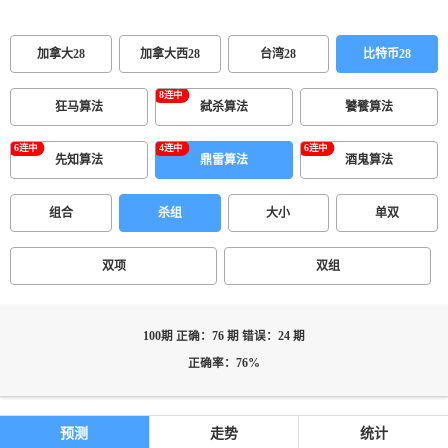
加拿大28
加拿大西28
台湾28
比特币28
狂马算法
弑杀算法
饕餮算法
先知算法
鼎雷算法
酒鬼算法
组合
杀组
大小
单双
双项
双组
100期 正确：76 期 错误：24 期
正确率：76%
预测
走势
统计