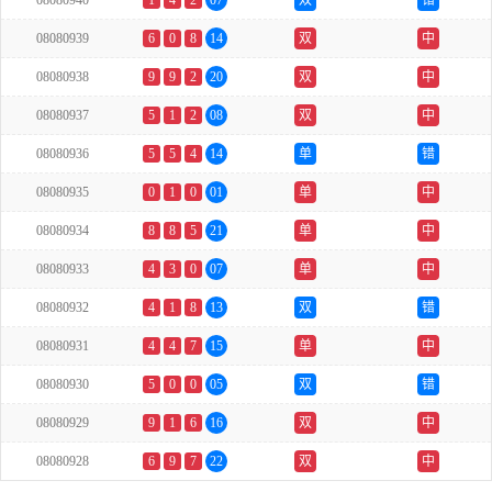
08080940
1
4
2
07
双
错
08080939
6
0
8
14
双
中
08080938
9
9
2
20
双
中
08080937
5
1
2
08
双
中
08080936
5
5
4
14
单
错
08080935
0
1
0
01
单
中
08080934
8
8
5
21
单
中
08080933
4
3
0
07
单
中
08080932
4
1
8
13
双
错
08080931
4
4
7
15
单
中
08080930
5
0
0
05
双
错
08080929
9
1
6
16
双
中
08080928
6
9
7
22
双
中