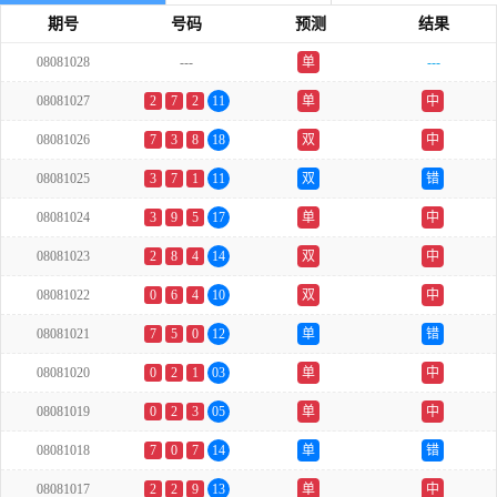
期号
号码
预测
结果
08081028
---
单
---
08081027
2
7
2
11
单
中
08081026
7
3
8
18
双
中
08081025
3
7
1
11
双
错
08081024
3
9
5
17
单
中
08081023
2
8
4
14
双
中
08081022
0
6
4
10
双
中
08081021
7
5
0
12
单
错
08081020
0
2
1
03
单
中
08081019
0
2
3
05
单
中
08081018
7
0
7
14
单
错
08081017
2
2
9
13
单
中