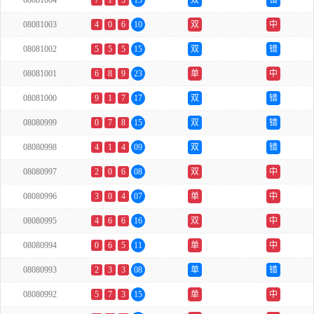
08081004
7
1
5
13
双
错
08081003
4
0
6
10
双
中
08081002
5
5
5
15
双
错
08081001
6
8
9
23
单
中
08081000
9
1
7
17
双
错
08080999
0
7
8
15
双
错
08080998
4
1
4
09
双
错
08080997
2
0
6
08
双
中
08080996
3
0
4
07
单
中
08080995
4
6
6
16
双
中
08080994
0
6
5
11
单
中
08080993
2
3
3
08
单
错
08080992
5
7
3
15
单
中