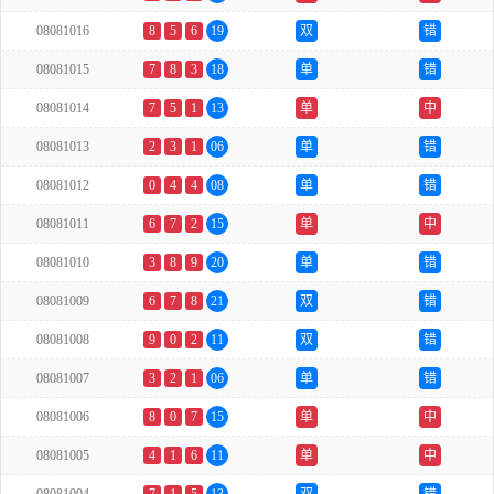
08081016
8
5
6
19
双
错
08081015
7
8
3
18
单
错
08081014
7
5
1
13
单
中
08081013
2
3
1
06
单
错
08081012
0
4
4
08
单
错
08081011
6
7
2
15
单
中
08081010
3
8
9
20
单
错
08081009
6
7
8
21
双
错
08081008
9
0
2
11
双
错
08081007
3
2
1
06
单
错
08081006
8
0
7
15
单
中
08081005
4
1
6
11
单
中