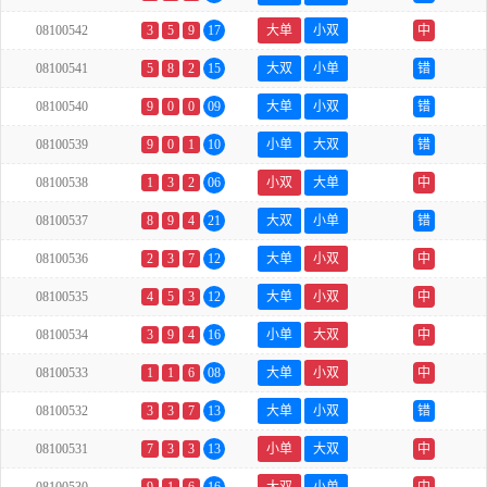
08100542
3
5
9
17
大单
小双
中
08100541
5
8
2
15
大双
小单
错
08100540
9
0
0
09
大单
小双
错
08100539
9
0
1
10
小单
大双
错
08100538
1
3
2
06
小双
大单
中
08100537
8
9
4
21
大双
小单
错
08100536
2
3
7
12
大单
小双
中
08100535
4
5
3
12
大单
小双
中
08100534
3
9
4
16
小单
大双
中
08100533
1
1
6
08
大单
小双
中
08100532
3
3
7
13
大单
小双
错
08100531
7
3
3
13
小单
大双
中