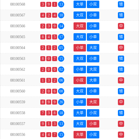
08100568
3
9
1
13
大单
小双
错
08100567
4
2
4
10
大双
小单
错
08100566
2
3
9
14
大双
小单
中
08100565
8
4
5
17
大双
小单
错
08100564
2
1
2
05
小单
大双
中
08100563
8
0
7
15
大双
小单
错
08100562
2
0
0
02
小单
大双
错
08100561
1
3
2
06
小双
大单
中
08100560
2
0
6
08
大双
小单
错
08100559
8
9
9
26
小单
大双
中
08100558
7
3
8
18
大单
小双
错
08100557
9
1
3
13
大双
小单
中
08100556
4
4
7
15
大单
小双
中