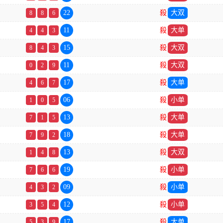
22
殺
大双
8
8
6
11
殺
大单
4
4
3
15
殺
大双
8
4
3
11
殺
大双
0
2
9
17
殺
大单
4
6
7
06
殺
小单
1
0
5
13
殺
大单
7
1
5
18
殺
大单
7
9
2
13
殺
大双
1
4
8
19
殺
小单
7
6
6
09
殺
小单
4
3
2
12
殺
小单
3
5
4
17
殺
大单
5
3
9