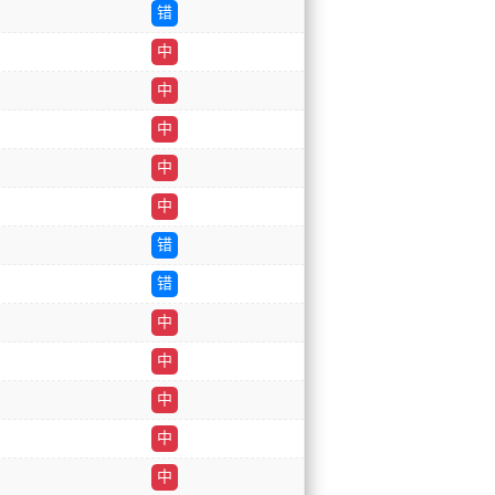
错
中
中
中
中
中
错
错
中
中
中
中
中