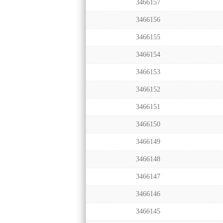
3466157
3466156
3466155
3466154
3466153
3466152
3466151
3466150
3466149
3466148
3466147
3466146
3466145