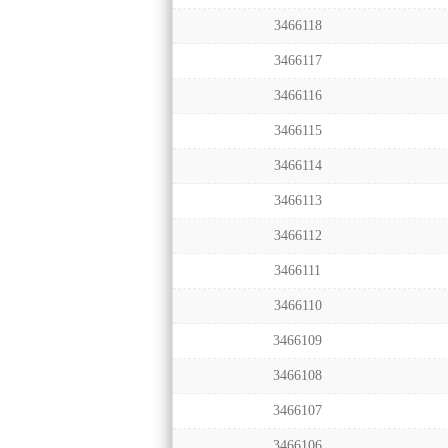
3466118
3466117
3466116
3466115
3466114
3466113
3466112
3466111
3466110
3466109
3466108
3466107
3466106