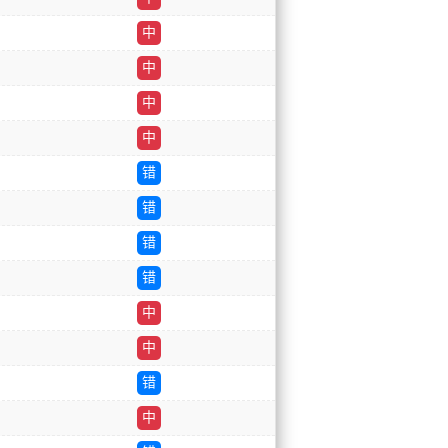
中
中
中
中
错
错
错
错
中
中
错
中