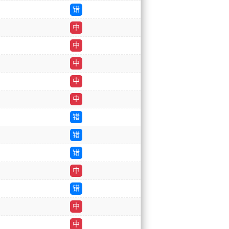
错
中
中
中
中
中
错
错
错
中
错
中
中