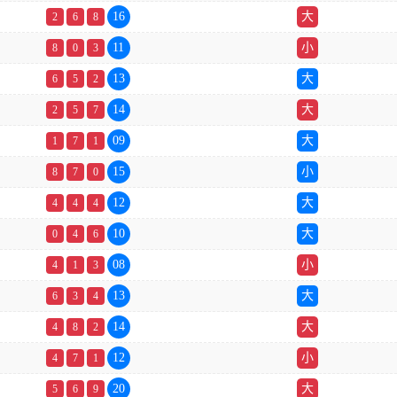
16
大
2
6
8
11
小
8
0
3
13
大
6
5
2
14
大
2
5
7
09
大
1
7
1
15
小
8
7
0
12
大
4
4
4
10
大
0
4
6
08
小
4
1
3
13
大
6
3
4
14
大
4
8
2
12
小
4
7
1
20
大
5
6
9