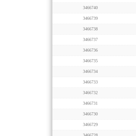
3466740
3466739
3466738
3466737
3466736
3466735
3466734
3466733
3466732
3466731
3466730
3466729
3466728