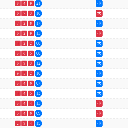
21
小
8
4
9
16
大
6
7
3
17
小
7
2
8
11
小
0
2
9
08
大
4
2
2
08
大
3
0
5
12
大
0
9
3
16
小
9
5
2
07
大
3
4
0
13
大
4
4
5
11
小
3
4
4
09
小
5
4
0
15
小
2
9
4