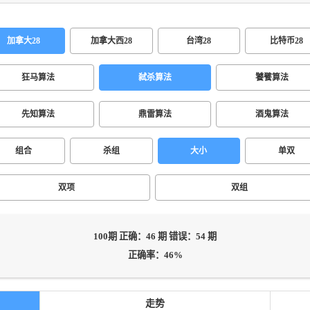
加拿大28
加拿大西28
台湾28
比特币28
狂马算法
弑杀算法
饕餮算法
先知算法
鼎雷算法
酒鬼算法
组合
杀组
大小
单双
双项
双组
100期 正确：46 期 错误：54 期
正确率：46%
走势