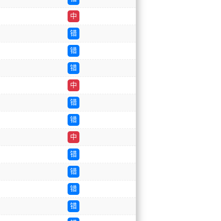
中
错
错
错
中
错
错
中
错
错
错
错