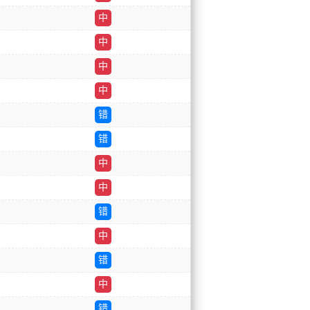
中
中
中
中
错
错
中
中
错
中
错
中
错