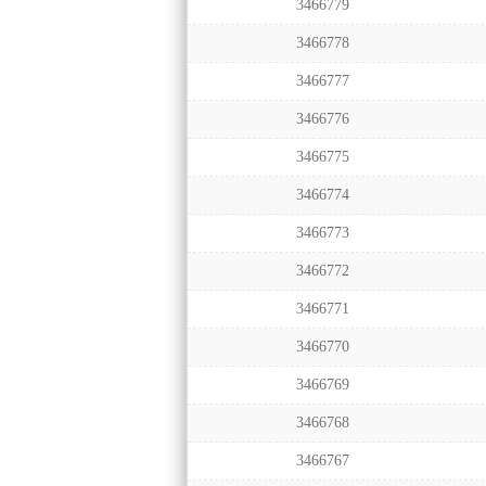
3466779
3466778
3466777
3466776
3466775
3466774
3466773
3466772
3466771
3466770
3466769
3466768
3466767