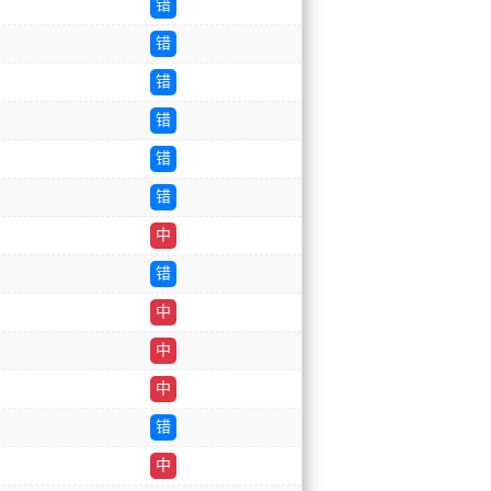
错
错
错
错
错
错
中
错
中
中
中
错
中