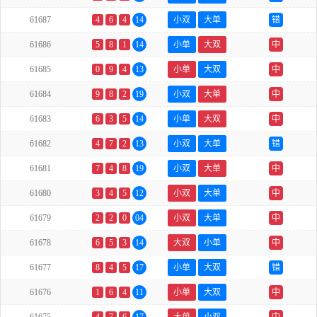
61687
4
6
4
14
小双
大单
错
61686
5
8
1
14
小单
大双
中
61685
0
9
4
13
小单
大双
中
61684
9
8
2
19
小双
大单
中
61683
6
3
5
14
小单
大双
中
61682
4
7
2
13
小双
大单
错
61681
7
4
8
19
小双
大单
中
61680
3
4
5
12
小双
大单
中
61679
2
2
0
04
小双
大单
中
61678
6
5
3
14
大双
小单
中
61677
8
4
5
17
小单
大双
错
61676
1
6
4
11
小单
大双
中