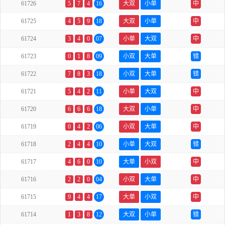
61726
5
7
4
16
大双
小单
中
61725
4
5
9
18
大双
小单
中
61724
3
4
0
07
小单
大双
中
61723
0
1
8
09
小双
大单
错
61722
7
8
3
18
小双
大单
错
61721
5
4
2
11
小单
大双
中
61720
6
6
6
18
大双
小单
中
61719
0
4
2
06
小双
大单
中
61718
2
4
4
10
小单
大双
错
61717
4
6
0
10
大单
小双
中
61716
2
2
0
04
小双
大单
中
61715
9
4
4
17
大单
小双
中
61714
1
3
8
12
大双
小单
错