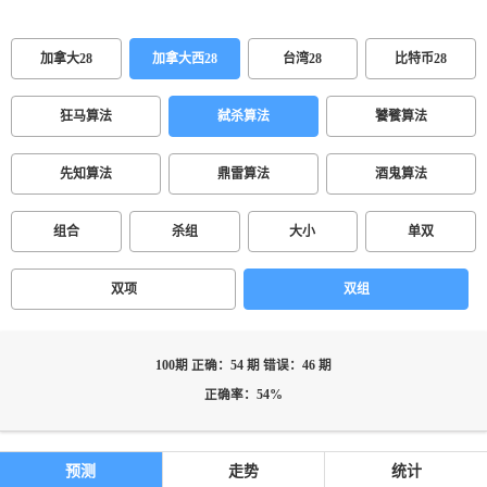
加拿大28
加拿大西28
台湾28
比特币28
狂马算法
弑杀算法
饕餮算法
先知算法
鼎雷算法
酒鬼算法
组合
杀组
大小
单双
双项
双组
100期 正确：54 期 错误：46 期
正确率：54%
预测
走势
统计