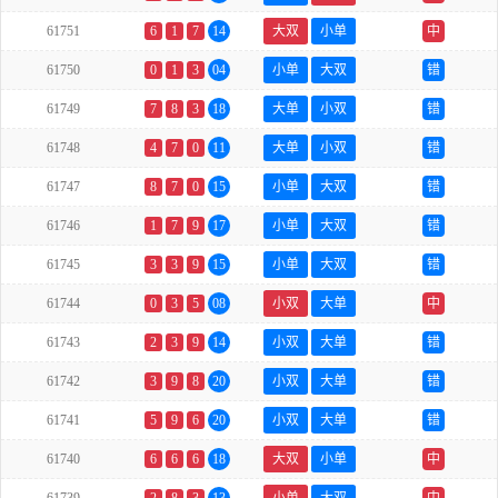
61751
6
1
7
14
大双
小单
中
61750
0
1
3
04
小单
大双
错
61749
7
8
3
18
大单
小双
错
61748
4
7
0
11
大单
小双
错
61747
8
7
0
15
小单
大双
错
61746
1
7
9
17
小单
大双
错
61745
3
3
9
15
小单
大双
错
61744
0
3
5
08
小双
大单
中
61743
2
3
9
14
小双
大单
错
61742
3
9
8
20
小双
大单
错
61741
5
9
6
20
小双
大单
错
61740
6
6
6
18
大双
小单
中