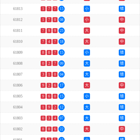
61813
1
7
7
15
小
错
61812
1
7
0
08
小
中
61811
7
9
9
25
大
中
61810
7
4
7
18
大
中
61809
8
0
7
15
小
错
61808
0
2
7
09
大
错
61807
3
1
0
04
大
错
61806
9
2
6
17
大
中
61805
9
6
0
15
小
错
61804
1
9
2
12
大
错
61803
0
3
4
07
大
错
61802
8
8
6
22
大
中