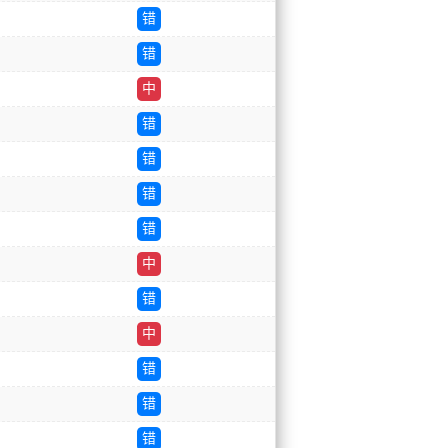
错
错
中
错
错
错
错
中
错
中
错
错
错