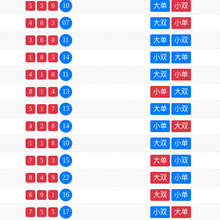
10
大单
小双
5
5
0
07
大双
小单
4
0
3
11
大单
小双
3
0
8
14
小双
大单
1
8
5
11
大双
小单
4
1
6
13
小单
大双
8
1
4
13
大单
小双
5
1
7
14
小单
大双
4
2
8
10
大双
小单
1
1
8
15
大单
小双
7
5
3
22
大双
小单
9
4
9
16
大双
小单
6
9
1
17
小双
大单
7
5
5