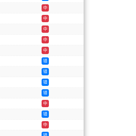
中
中
中
中
中
错
错
错
错
中
错
中
错