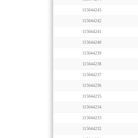
115044243
115044242
115044241
115044240
115044239
115044238
115044237
115044236
115044235
115044234
115044233
115044232