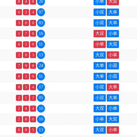
20
小单
大双
8
4
8
07
小双
大单
0
3
4
03
小双
大单
3
0
0
16
大双
小单
1
7
8
11
小单
大双
6
5
0
13
大双
小单
2
8
3
24
大单
小双
7
9
8
11
大单
小双
0
2
9
17
小双
大单
8
5
4
05
小双
大单
2
1
2
10
大双
小单
2
4
4
10
小单
大双
2
8
0
13
大双
小单
0
8
5