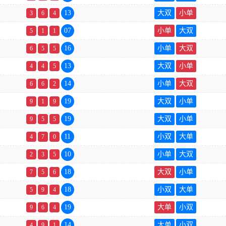
13
大双
小单
3
6
4
07
小单
大双
5
1
1
16
小单
大双
6
5
5
13
大双
小单
4
4
5
14
小单
大双
6
6
2
19
大双
小单
9
1
9
19
大双
小单
9
5
5
11
小双
大单
4
7
0
10
小单
大双
2
3
5
18
大双
小单
7
5
6
18
小双
大单
5
9
4
19
大单
小双
9
6
4
14
大单
小双
4
9
1