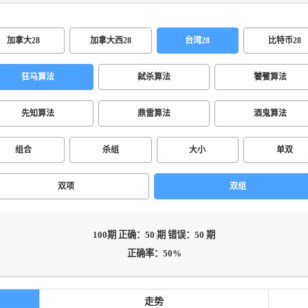
加拿大28
加拿大西28
台湾28
比特币28
狂马算法
弑杀算法
饕餮算法
先知算法
鼎雷算法
酒鬼算法
组合
杀组
大小
单双
双项
双组
100期 正确：50 期 错误：50 期
正确率：50%
走势