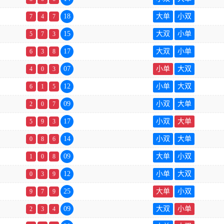
18
大单
小双
7
4
7
15
大双
小单
5
7
3
17
大双
小单
6
3
8
07
小单
大双
4
0
3
12
小单
大双
6
1
5
09
小双
大单
2
0
7
17
小双
大单
5
9
3
14
小双
大单
0
8
6
09
大单
小双
1
0
8
12
小单
大双
0
3
9
25
大单
小双
9
7
9
09
大双
小单
2
3
4