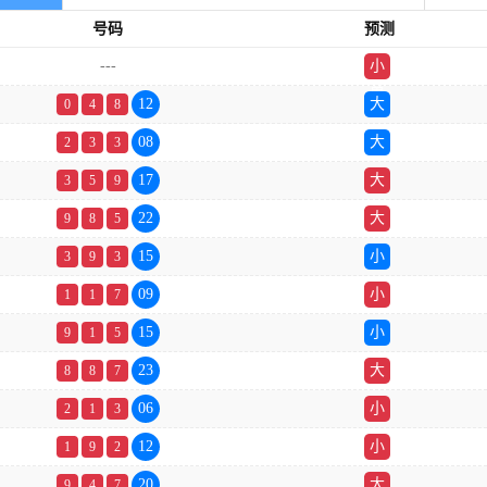
号码
预测
---
小
单
12
大
0
4
8
08
大
2
3
3
17
大
3
5
9
22
大
9
8
5
15
小
3
9
3
09
小
1
1
7
15
小
9
1
5
23
大
8
8
7
06
小
2
1
3
12
小
1
9
2
20
大
9
4
7