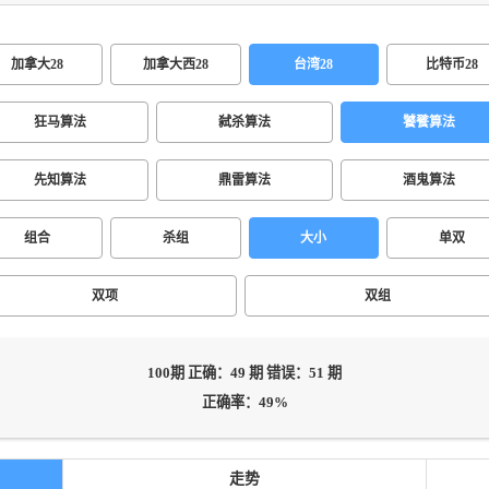
加拿大28
加拿大西28
台湾28
比特币28
狂马算法
弑杀算法
饕餮算法
先知算法
鼎雷算法
酒鬼算法
组合
杀组
大小
单双
双项
双组
100期 正确：49 期 错误：51 期
正确率：49%
走势