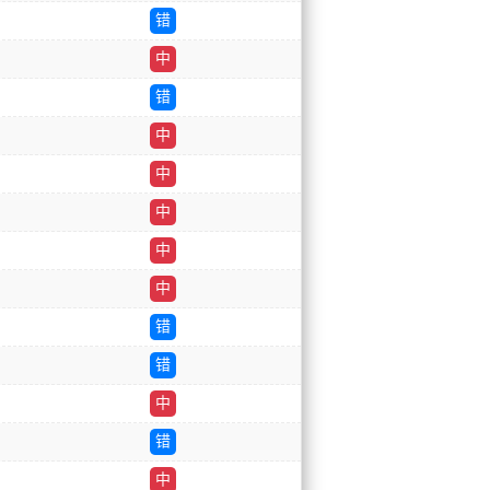
错
中
错
中
中
中
中
中
错
错
中
错
中