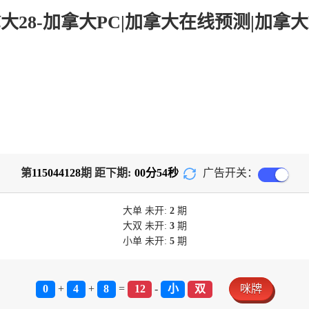
第
115044128
期 距下期:
00
分
54
秒
广告开关：
大单
未开:
2
期
大双
未开:
3
期
小单
未开:
5
期
0
+
4
+
8
=
12
-
小
双
咪牌