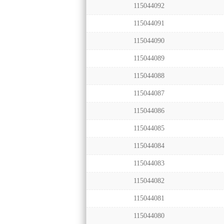
115044092
115044091
115044090
115044089
115044088
115044087
115044086
115044085
115044084
115044083
115044082
115044081
115044080