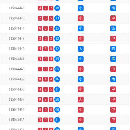
115044446
4
7
7
18
小
错
115044445
2
6
5
13
小
中
115044444
6
2
7
15
小
错
115044443
3
6
3
12
小
中
115044442
4
8
0
12
大
错
115044441
3
8
4
15
小
错
115044440
1
0
4
05
小
中
115044439
8
4
4
16
小
错
115044438
4
2
5
11
小
中
115044437
9
8
9
26
大
中
115044436
6
0
0
06
小
中
115044435
3
0
8
11
小
中