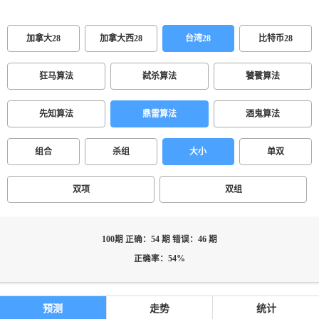
加拿大28
加拿大西28
台湾28
比特币28
狂马算法
弑杀算法
饕餮算法
先知算法
鼎雷算法
酒鬼算法
组合
杀组
大小
单双
双项
双组
100期 正确：54 期 错误：46 期
正确率：54%
预测
走势
统计