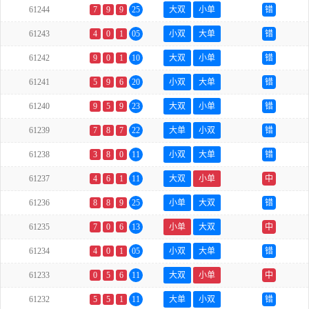
61244
7
9
9
25
大双
小单
错
61243
4
0
1
05
小双
大单
错
61242
9
0
1
10
大双
小单
错
61241
5
9
6
20
小双
大单
错
61240
9
5
9
23
大双
小单
错
61239
7
8
7
22
大单
小双
错
61238
3
8
0
11
小双
大单
错
61237
4
6
1
11
大双
小单
中
61236
8
8
9
25
小单
大双
错
61235
7
0
6
13
小单
大双
中
61234
4
0
1
05
小双
大单
错
61233
0
5
6
11
大双
小单
中
61232
5
5
1
11
大单
小双
错