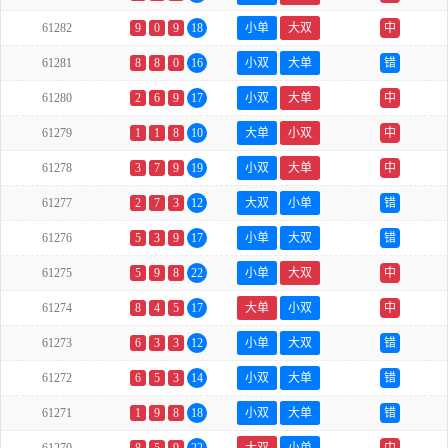
61282
9
0
9
18
小单
大双
中
61281
8
8
0
16
小双
大单
错
61280
2
6
9
17
小双
大单
中
61279
1
1
8
10
大单
小双
中
61278
3
7
9
19
小双
大单
中
61277
2
7
3
12
大双
小单
错
61276
5
3
9
17
小单
大双
错
61275
5
9
8
22
小单
大双
中
61274
8
4
5
17
大单
小双
中
61273
6
3
3
12
小单
大双
错
61272
6
5
3
14
小双
大单
错
61271
1
9
8
18
小双
大单
错