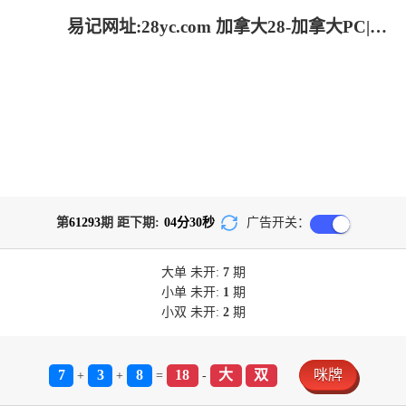
易记网址:28yc.com 加拿大28-加拿大PC|加拿大在线预测|加拿大PC走势|加拿大刮奖结果查询
第
61293
期 距下期:
04
分
30
秒
广告开关：
大单
未开:
7
期
小单
未开:
1
期
小双
未开:
2
期
7
3
8
18
大
双
咪牌
+
+
=
-