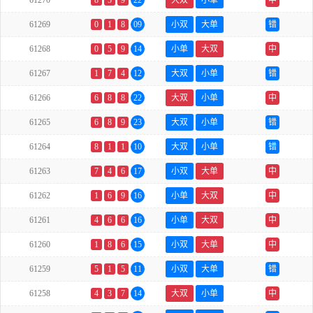
61270
8
5
9
22
大双
小单
中
61269
0
1
8
09
小双
大单
错
61268
0
5
9
14
小单
大双
中
61267
1
7
4
12
大双
小单
错
61266
6
8
8
22
大双
小单
中
61265
6
8
9
23
大双
小单
错
61264
8
1
1
10
大双
小单
错
61263
7
4
6
17
小双
大单
中
61262
1
6
9
16
小单
大双
中
61261
4
6
6
16
小单
大双
中
61260
1
8
6
15
小双
大单
中
61259
5
1
5
11
小双
大单
错
61258
4
3
7
14
大双
小单
中