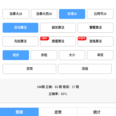
加拿大28
加拿大西28
台湾28
比特币28
狂马算法
弑杀算法
饕餮算法
先知算法
鼎雷算法
酒鬼算法
组合
杀组
大小
单双
双项
双组
100期 正确：83 期 错误：17 期
正确率：83%
预测
走势
统计