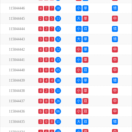
115044446
4
7
7
18
小
单
错
115044445
2
6
5
13
大
单
中
115044444
6
2
7
15
小
双
错
115044443
3
6
3
12
大
单
错
115044442
4
8
0
12
小
单
中
115044441
3
8
4
15
小
单
中
115044440
1
0
4
05
小
双
中
115044439
8
4
4
16
小
单
错
115044438
4
2
5
11
小
单
中
115044437
9
8
9
26
小
双
中
115044436
6
0
0
06
小
双
中
115044435
3
0
8
11
大
双
错