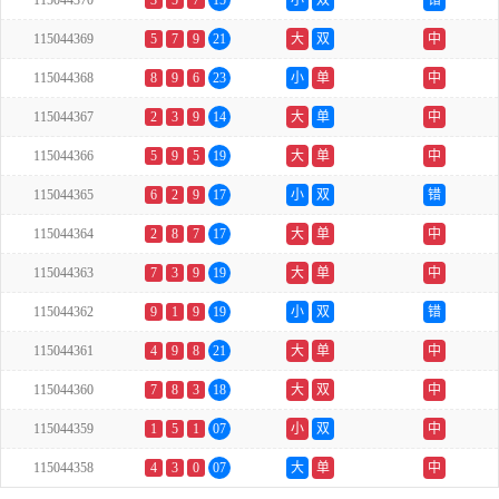
115044370
3
5
7
15
小
双
错
115044369
5
7
9
21
大
双
中
115044368
8
9
6
23
小
单
中
115044367
2
3
9
14
大
单
中
115044366
5
9
5
19
大
单
中
115044365
6
2
9
17
小
双
错
115044364
2
8
7
17
大
单
中
115044363
7
3
9
19
大
单
中
115044362
9
1
9
19
小
双
错
115044361
4
9
8
21
大
单
中
115044360
7
8
3
18
大
双
中
115044359
1
5
1
07
小
双
中
115044358
4
3
0
07
大
单
中