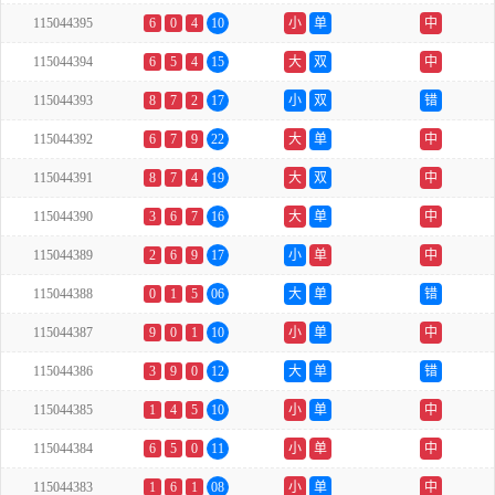
115044395
6
0
4
10
小
单
中
115044394
6
5
4
15
大
双
中
115044393
8
7
2
17
小
双
错
115044392
6
7
9
22
大
单
中
115044391
8
7
4
19
大
双
中
115044390
3
6
7
16
大
单
中
115044389
2
6
9
17
小
单
中
115044388
0
1
5
06
大
单
错
115044387
9
0
1
10
小
单
中
115044386
3
9
0
12
大
单
错
115044385
1
4
5
10
小
单
中
115044384
6
5
0
11
小
单
中
115044383
1
6
1
08
小
单
中