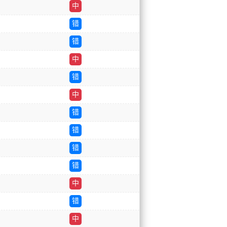
中
错
错
中
错
中
错
错
错
错
中
错
中