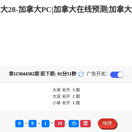
第
115044302
期 距下期:
01
分
51
秒
广告开关：
大单
未开:
3
期
大双
未开:
2
期
小单
未开:
1
期
0
+
9
+
1
=
10
-
小
双
咪牌