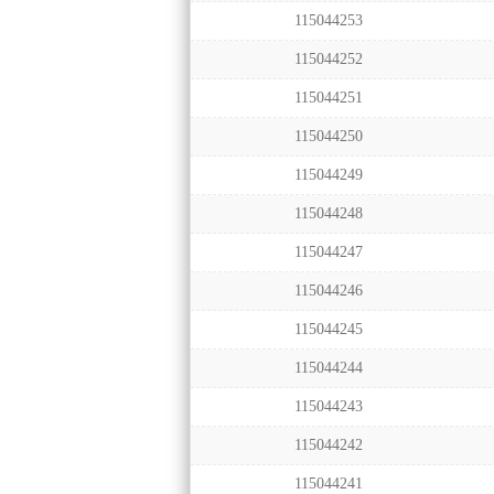
115044253
115044252
115044251
115044250
115044249
115044248
115044247
115044246
115044245
115044244
115044243
115044242
115044241