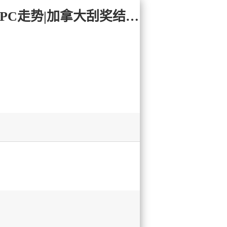
易记网址:28yc.com 加拿大28-加拿大PC|加拿大在线预测|加拿大PC走势|加拿大刮奖结果查询