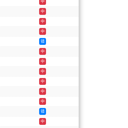
中
中
中
中
错
中
中
中
中
中
中
错
中