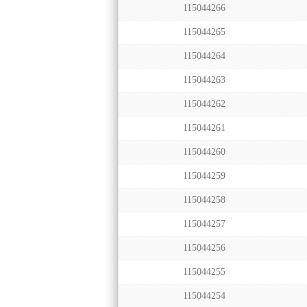
115044266
115044265
115044264
115044263
115044262
115044261
115044260
115044259
115044258
115044257
115044256
115044255
115044254