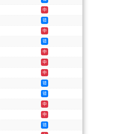
中
错
中
错
中
中
中
错
错
中
中
错