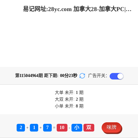
易记网址:28yc.com 加拿大28-加拿大PC|加拿大在线预测|加拿大PC走势|加拿大刮奖结果查询
第
115044964
期 距下期:
00
分
23
秒
广告开关：
大单
未开:
1
期
大双
未开:
2
期
小单
未开:
8
期
2
1
7
10
小
双
咪牌
+
+
=
-