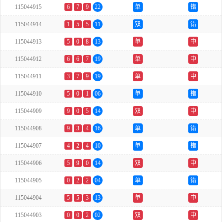
115044915
6
7
9
22
单
错
115044914
1
5
5
11
双
错
115044913
5
0
8
13
单
中
115044912
6
6
7
19
单
中
115044911
3
7
9
19
单
中
115044910
5
0
1
06
单
错
115044909
9
0
5
14
双
中
115044908
9
3
4
16
单
错
115044907
4
2
4
10
单
错
115044906
5
9
0
14
双
中
115044905
0
2
2
04
单
错
115044904
5
5
3
13
单
中
115044903
0
0
2
02
双
中