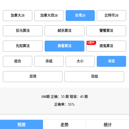
加拿大28
加拿大西28
台湾28
比特币28
狂马算法
弑杀算法
饕餮算法
先知算法
鼎雷算法
酒鬼算法
组合
杀组
大小
单双
双项
双组
100期 正确：55 期 错误：45 期
正确率：55%
预测
走势
统计