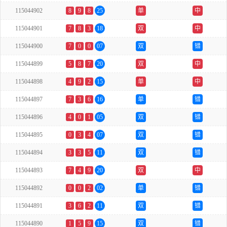
115044902
8
9
8
25
单
中
115044901
7
8
3
18
双
中
115044900
7
0
0
07
双
错
115044899
5
8
7
20
双
中
115044898
4
9
2
15
单
中
115044897
7
3
6
16
单
错
115044896
4
0
1
05
双
错
115044895
0
3
4
07
双
错
115044894
3
3
5
11
双
错
115044893
7
4
9
20
双
中
115044892
0
0
2
02
单
错
115044891
3
6
2
11
双
错
115044890
1
5
9
15
双
错