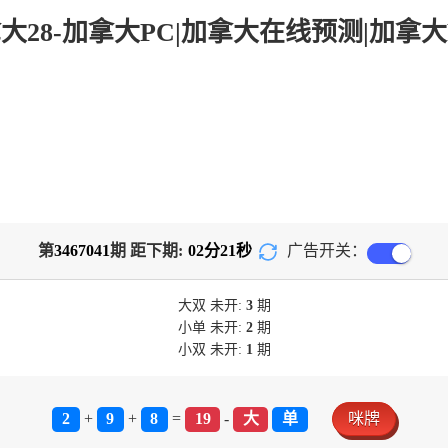
第
3467041
期 距下期:
02
分
21
秒
广告开关：
大双
未开:
3
期
小单
未开:
2
期
小双
未开:
1
期
2
+
9
+
8
=
19
-
大
单
咪牌