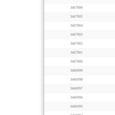
3467006
3467005
3467004
3467003
3467002
3467001
3467000
3466999
3466998
3466997
3466996
3466995