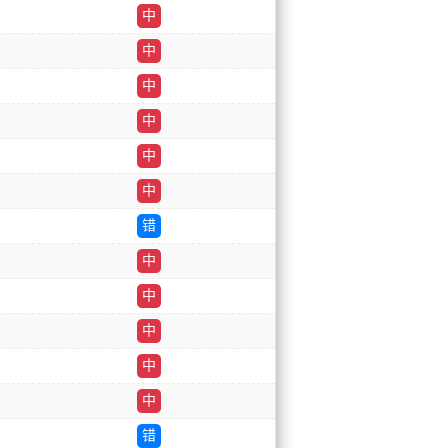
中
中
中
中
中
中
错
中
中
中
中
中
错