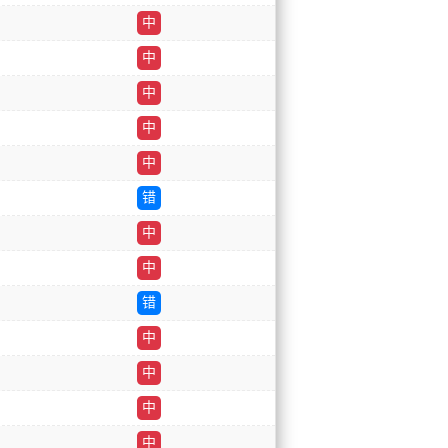
中
中
中
中
中
错
中
中
错
中
中
中
中