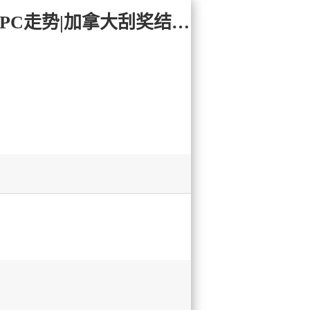
易记网址:28yc.com 加拿大28-加拿大PC|加拿大在线预测|加拿大PC走势|加拿大刮奖结果查询